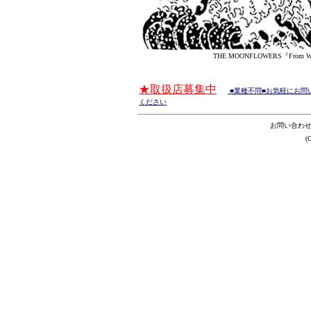
THE MOONFLOWERS『From Whales
★取扱店募集中
■業種不問■お気軽に
お問
ください
お問い合わ
(